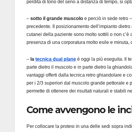
perdita di tono del seno a distanza di tempo, si op
–
sotto il grande muscolo
e perciò in sede retro –
precedente. Il posizionamento dell’impianto dietro a
cutanei della paziente sono molto sottili o non c’è a
presenza di una corporatura molto esile e minuta, c
–
la
tecnica dual plane
è oggi la più eseguita. Il 
parte dietro il muscolo e in parte dietro la ghiandola
vantaggi offerti dalla tecnica retro ghiandolare e c
per i 2/3 superiori dal muscolo grande pettorale e p
permette di ottenere dei risultati naturali e stabili n
Come avvengono le inci
Per collocare la protesi in una delle sedi sopra ind