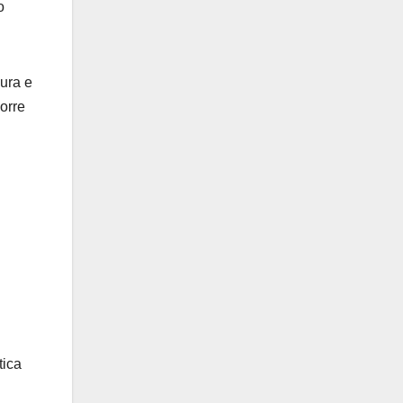
o
cura e
corre
tica