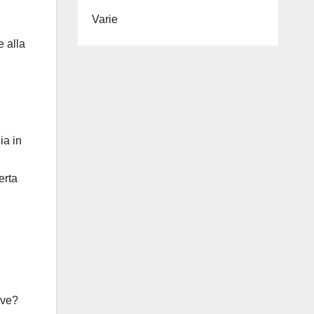
Varie
e alla
ia in
erta
ove?