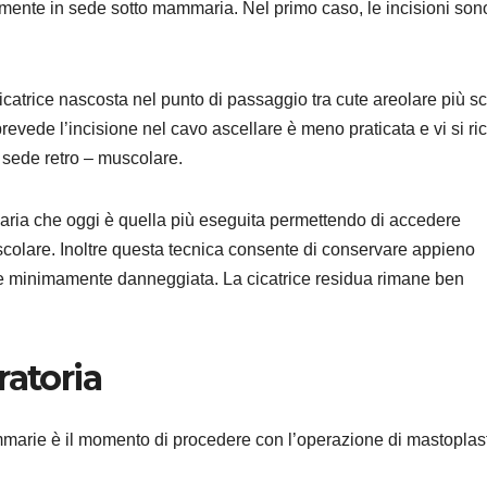
emente in sede sotto mammaria. Nel primo caso, le incisioni son
cicatrice nascosta nel punto di passaggio tra cute areolare più s
revede l’incisione nel cavo ascellare è meno praticata e vi si ri
n sede retro – muscolare.
maria che oggi è quella più eseguita permettendo di accedere
scolare. Inoltre questa tecnica consente di conservare appieno
ne minimamente danneggiata. La cicatrice residua rimane ben
ratoria
mmarie è il momento di procedere con l’operazione di mastoplas