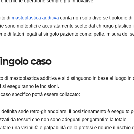
e, e tecniche operatorie sempre più innovative.
nto di
mastoplastica additiva
conta non solo diverse tipologie di
 sono molteplici e accuratamente scelte dal chirurgo plastico 
ie di fattori legati al singolo paziente come: pelle, misura del s
singolo caso
o di mastoplastica additiva e si distinguono in base al luogo in 
i si eseguiranno le incisioni.
l caso specifico potrà essere collacato:
 definita sede retro-ghiandolare. Il posizionamento è eseguito p
zzati da tessuti che non sono adeguati per garantire la totale
tare una visibilità e palpabilità della protesi e ridurre il rischio 