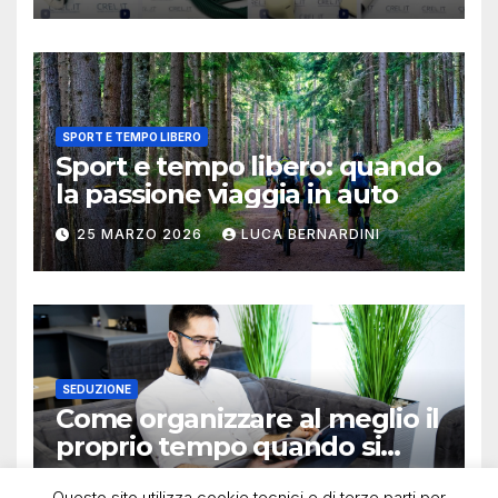
SPORT E TEMPO LIBERO
Sport e tempo libero: quando
la passione viaggia in auto
25 MARZO 2026
LUCA BERNARDINI
SEDUZIONE
Come organizzare al meglio il
proprio tempo quando si
lavora in autonomia
13 OTTOBRE 2025
LUCA BERNARDINI
Questo sito utilizza cookie tecnici e di terze parti per