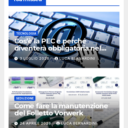
TECNOLOGIA
Cos’è la PEC e perché
diventerà obbligatoria nel
2026?
3 LUGLIO 2026
LUCA BERNARDINI
SEDUZIONE
Come fare la manutenzione
del Folletto Vorwerk
24 APRILE 2026
LUCA BERNARDINI