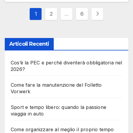
Paginazione
1
2
…
6
degli
articoli
Articoli Recenti
Cos’è la PEC e perché diventerà obbligatoria nel
2026?
Come fare la manutenzione del Folletto
Vorwerk
Sport e tempo libero: quando la passione
viaggia in auto
Come organizzare al meglio il proprio tempo