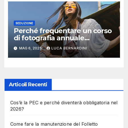
SEDUZIONE
Perché frequentare un corso
di fotografia annuale
certificato: 5 buoni motivi
MAG 6, 2025
LUCA BERNARDINI
Articoli Recenti
Cos’è la PEC e perché diventerà obbligatoria nel
2026?
Come fare la manutenzione del Folletto