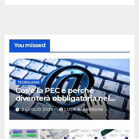
You missed
TECNOLOGIA
Cos’è la PEC e perché
diventerà obbligatoria nel
2026?
3 LUGLIO 2026
LUCA BERNARDINI