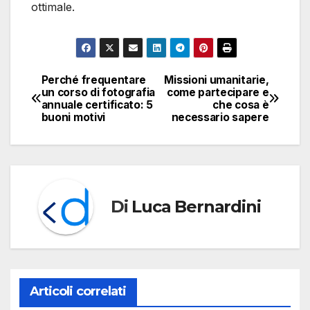
ottimale.
Perché frequentare
Missioni umanitarie,
Navigazione
un corso di fotografia
come partecipare e
annuale certificato: 5
che cosa è
articoli
buoni motivi
necessario sapere
Di
Luca Bernardini
Articoli correlati