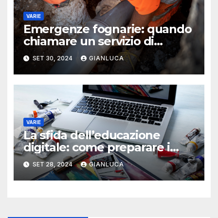
VARIE
Emergenze fognarie: quando
chiamare un servizio di
autospurgo per risolvere il
SET 30, 2024
GIANLUCA
problema
VARIE
La sfida dell’educazione
digitale: come preparare i
giovani al futuro
SET 28, 2024
GIANLUCA