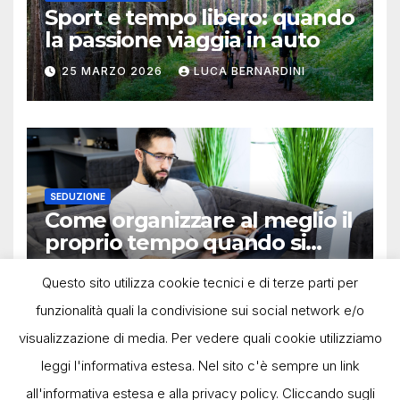
Sport e tempo libero: quando
la passione viaggia in auto
25 MARZO 2026
LUCA BERNARDINI
SEDUZIONE
Come organizzare al meglio il
proprio tempo quando si
lavora in autonomia
13 OTTOBRE 2025
LUCA BERNARDINI
Questo sito utilizza cookie tecnici e di terze parti per
funzionalità quali la condivisione sui social network e/o
visualizzazione di media. Per vedere quali cookie utilizziamo
leggi l'informativa estesa. Nel sito c'è sempre un link
all'informativa estesa e alla privacy policy. Cliccando sugli