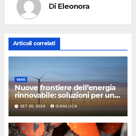
Di
Eleonora
Articoli correlati
VARIE
Nuove frontiere dell’energia
rinnovabile: soluzioni per un
mondo più verde
SET 30, 2024
GIANLUCA