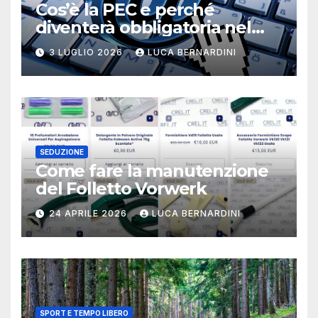
Cos’è la PEC e perché
diventerà obbligatoria nel
2026?
3 LUGLIO 2026
LUCA BERNARDINI
SEDUZIONE
Come fare la manutenzione
del Folletto Vorwerk
24 APRILE 2026
LUCA BERNARDINI
SPORT E TEMPO LIBERO