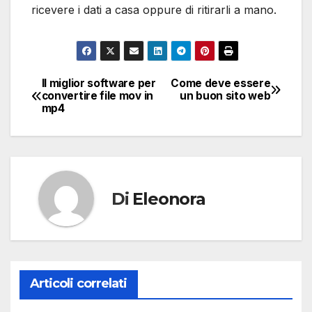
ricevere i dati a casa oppure di ritirarli a mano.
Il miglior software per
Come deve essere
Navigazione
convertire file mov in
un buon sito web
mp4
articoli
Di
Eleonora
Articoli correlati