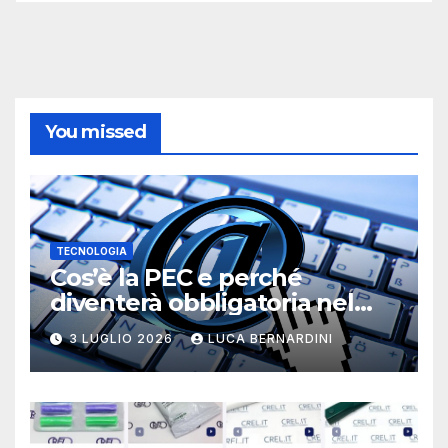
You missed
TECNOLOGIA
Cos’è la PEC e perché
diventerà obbligatoria nel
2026?
3 LUGLIO 2026
LUCA BERNARDINI