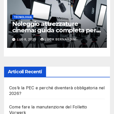
TECNOLOGIA
Noleggio attrezzature
cinema: guida completa per
una produzione di qualità
LUG 8, 2025
LUCA BERNARDINI
Articoli Recenti
Cos’è la PEC e perché diventerà obbligatoria nel
2026?
Come fare la manutenzione del Folletto
Vorwerk