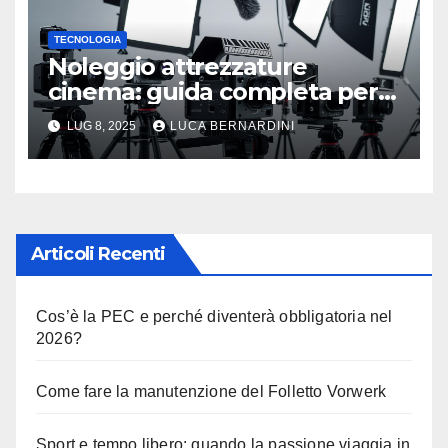
TECNOLOGIA
Noleggio attrezzature
cinema: guida completa per
una produzione di qualità
LUG 8, 2025
LUCA BERNARDINI
Articoli Recenti
Cos’è la PEC e perché diventerà obbligatoria nel
2026?
Come fare la manutenzione del Folletto Vorwerk
Sport e tempo libero: quando la passione viaggia in