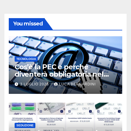
You missed
TECNOLOGIA
Cos’è la PEC e perché
diventerà obbligatoria nel
2026?
3 LUGLIO 2026
LUCA BERNARDINI
SEDUZIONE