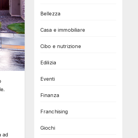
Bellezza
Casa e immobiliare
Cibo e nutrizione
Edilizia
Eventi
o
e.
Finanza
Franchising
Giochi
a ad