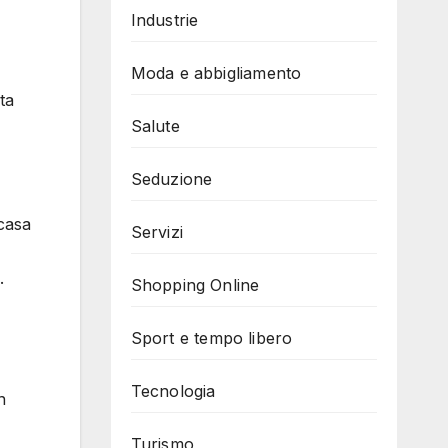
Industrie
Moda e abbigliamento
ta
Salute
Seduzione
 casa
Servizi
.
Shopping Online
Sport e tempo libero
Tecnologia
n
Turismo