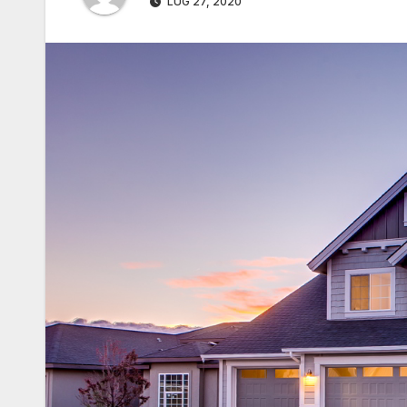
LUG 27, 2020