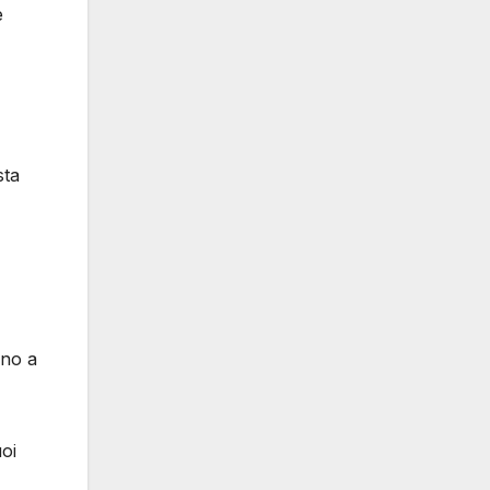
e
sta
ino a
oi