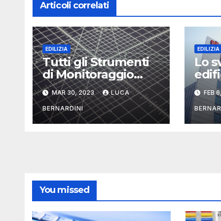
Articoli correlati
EDILIZIA
EDILIZIA
Tutti gli Strumenti
Lo s
di Monitoraggio
edif
Gallerie
MAR 30, 2023
LUCA
FEB 6
BERNARDINI
BERNAR
You missed