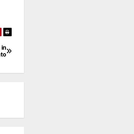
 in
to