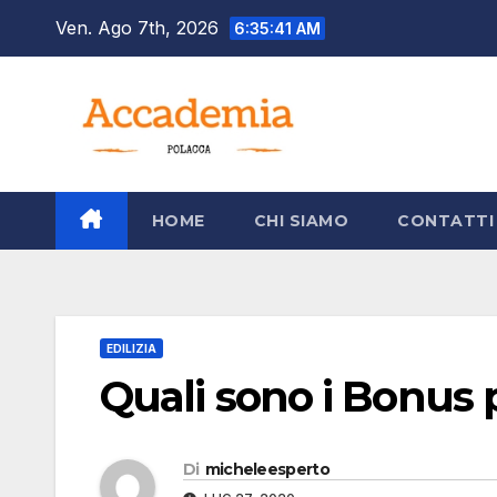
Salta
Ven. Ago 7th, 2026
6:35:42 AM
al
contenuto
HOME
CHI SIAMO
CONTATTI
EDILIZIA
Quali sono i Bonus 
Di
micheleesperto