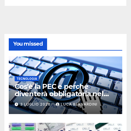
You missed
TECNOLOGIA
Cos’è la PEC e perché
diventerà obbligatoria nel
2026?
3 LUGLIO 2026
LUCA BERNARDINI