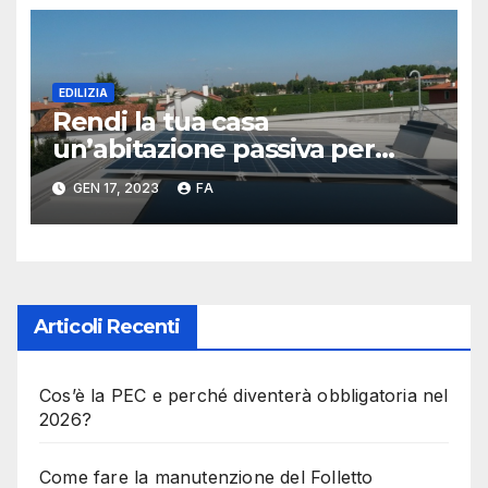
EDILIZIA
Rendi la tua casa
un’abitazione passiva per
risparmiare salvaguardando
GEN 17, 2023
FA
l’ambiente
Articoli Recenti
Cos’è la PEC e perché diventerà obbligatoria nel
2026?
Come fare la manutenzione del Folletto