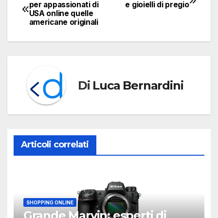
Navigazione
per appassionati di
e gioielli di pregio
USA online quelle
articoli
americane originali
Di
Luca Bernardini
Articoli correlati
SHOPPING ONLINE
Grande Marvin: esperti di