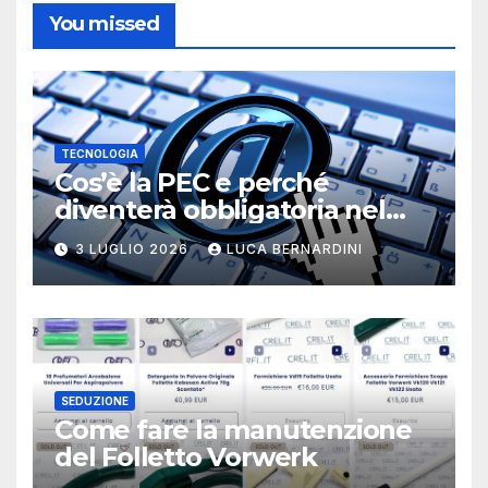
You missed
TECNOLOGIA
Cos’è la PEC e perché
diventerà obbligatoria nel
2026?
3 LUGLIO 2026
LUCA BERNARDINI
SEDUZIONE
Come fare la manutenzione
del Folletto Vorwerk