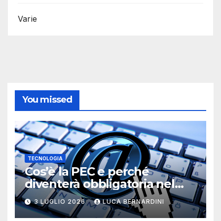
Varie
You missed
TECNOLOGIA
Cos’è la PEC e perché
diventerà obbligatoria nel
2026?
3 LUGLIO 2026
LUCA BERNARDINI