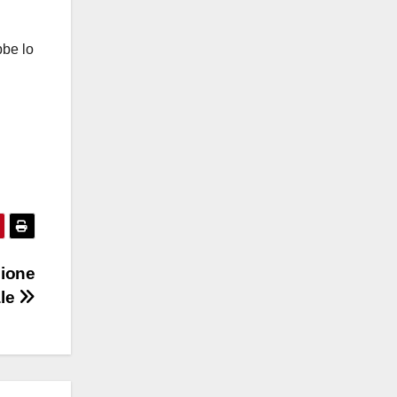
bbe lo
zione
ale