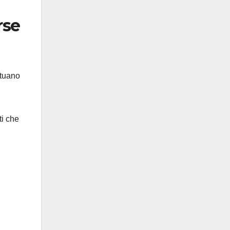
rse
ttuano
ti che