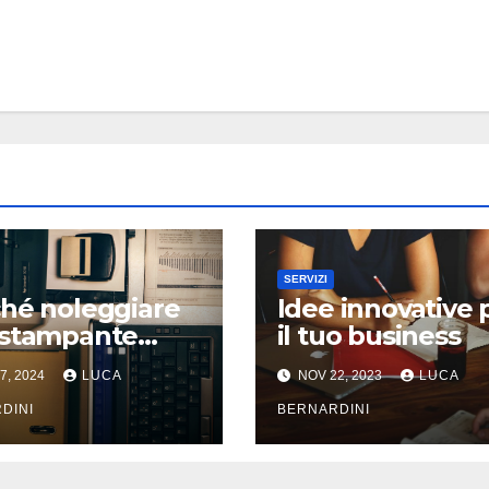
SERVIZI
hé noleggiare
Idee innovative 
 stampante
il tuo business
ifunzione a
7, 2024
LUCA
NOV 22, 2023
LUCA
a?
DINI
BERNARDINI