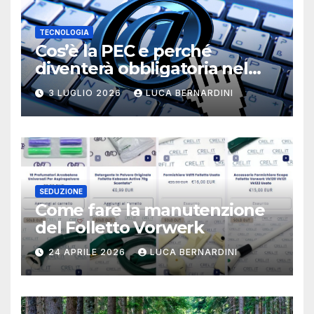
TECNOLOGIA
Cos’è la PEC e perché
diventerà obbligatoria nel
2026?
3 LUGLIO 2026
LUCA BERNARDINI
SEDUZIONE
Come fare la manutenzione
del Folletto Vorwerk
24 APRILE 2026
LUCA BERNARDINI