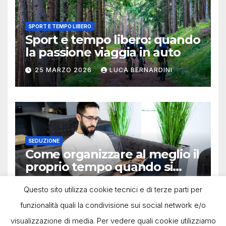
SPORT E TEMPO LIBERO
Sport e tempo libero: quando
la passione viaggia in auto
25 MARZO 2026
LUCA BERNARDINI
SEDUZIONE
Come organizzare al meglio il
proprio tempo quando si
lavora in autonomia
13 OTTOBRE 2025
LUCA BERNARDINI
Questo sito utilizza cookie tecnici e di terze parti per
funzionalità quali la condivisione sui social network e/o
visualizzazione di media. Per vedere quali cookie utilizziamo