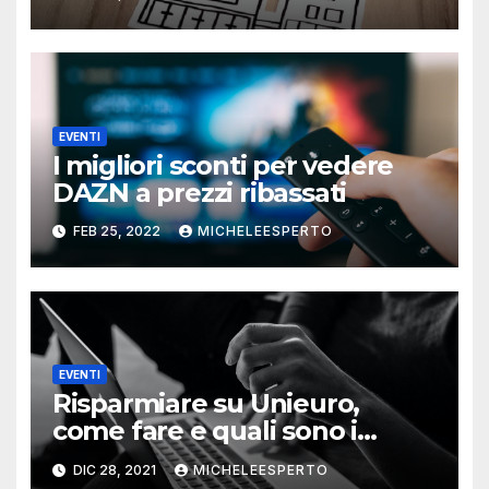
EVENTI
I migliori sconti per vedere
DAZN a prezzi ribassati
FEB 25, 2022
MICHELEESPERTO
EVENTI
Risparmiare su Unieuro,
come fare e quali sono i
migliori metodi
DIC 28, 2021
MICHELEESPERTO