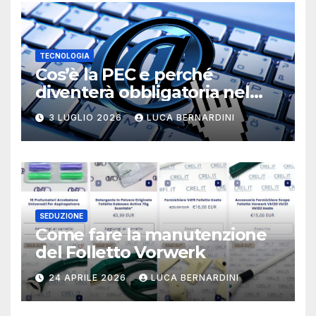
TECNOLOGIA
Cos’è la PEC e perché
diventerà obbligatoria nel
2026?
3 LUGLIO 2026
LUCA BERNARDINI
SEDUZIONE
Come fare la manutenzione
del Folletto Vorwerk
24 APRILE 2026
LUCA BERNARDINI