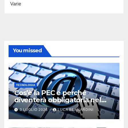
Varie
You missed
TECNOLOGIA
Cos’è la PEC e perché
diventerà obbligatoria nel
2026?
3 LUGLIO 2026
LUCA BERNARDINI