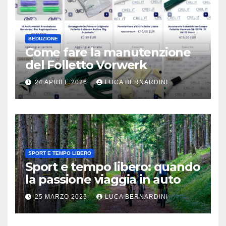
SEDUZIONE
Come fare la manutenzione
del Folletto Vorwerk
24 APRILE 2026
LUCA BERNARDINI
SPORT E TEMPO LIBERO
Sport e tempo libero: quando
la passione viaggia in auto
25 MARZO 2026
LUCA BERNARDINI