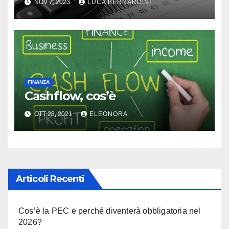
NOV 7, 2023
LUCA BERNARDINI
FINANZA
Cashflow, cos’è
OTT 28, 2021
ELEONORA
Articoli Recenti
Cos’è la PEC e perché diventerà obbligatoria nel
2026?