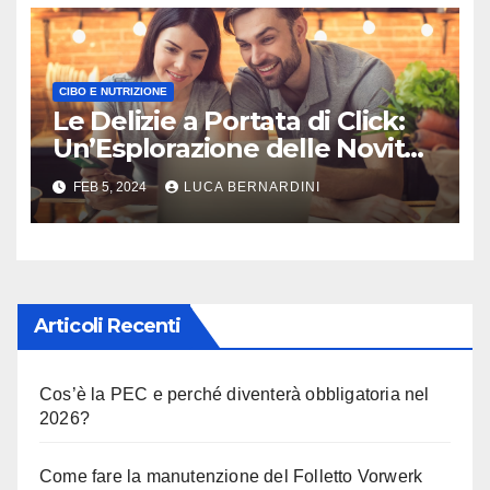
CIBO E NUTRIZIONE
Le Delizie a Portata di Click:
Un’Esplorazione delle Novità
nel Mondo degli Snack e del
FEB 5, 2024
LUCA BERNARDINI
Cibo Online
Articoli Recenti
Cos’è la PEC e perché diventerà obbligatoria nel
2026?
Come fare la manutenzione del Folletto Vorwerk