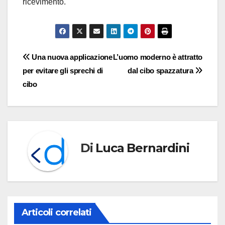
ricevimento.
Navigazione
Una nuova applicazione
L’uomo moderno è attratto
per evitare gli sprechi di
dal cibo spazzatura
articoli
cibo
Di
Luca Bernardini
Articoli correlati