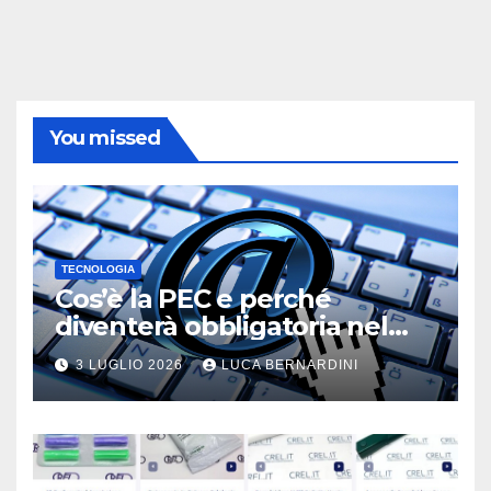
You missed
TECNOLOGIA
Cos’è la PEC e perché
diventerà obbligatoria nel
2026?
3 LUGLIO 2026
LUCA BERNARDINI