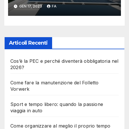
risparmiare salvaguardando
GEN 17, 2023
FA
l’ambiente
Articoli Recenti
Cos’è la PEC e perché diventerà obbligatoria nel
2026?
Come fare la manutenzione del Folletto
Vorwerk
Sport e tempo libero: quando la passione
viaggia in auto
Come organizzare al meglio il proprio tempo