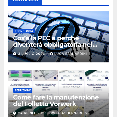
TECNOLOGIA
Cos’è la PEC e perché
diventerà obbligatoria nel
2026?
3 LUGLIO 2026
LUCA BERNARDINI
SEDUZIONE
Come fare la manutenzione
del Folletto Vorwerk
24 APRILE 2026
LUCA BERNARDINI