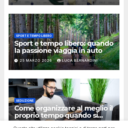
SPORT E TEMPO LIBERO
Sport e tempo libero: quando
la passione viaggia in auto
25 MARZO 2026
LUCA BERNARDINI
SEDUZIONE
Come organizzare al meglio il
proprio tempo quando si
lavora in autonomia
13 OTTOBRE 2025
LUCA BERNARDINI