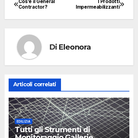
Cos’è il General
I Prodotti
Navigazione
Contractor?
Impermeabilizzanti
articoli
Di
Eleonora
Articoli correlati
EDILIZIA
Tutti gli Strumenti di
Monitoraggio Gallerie