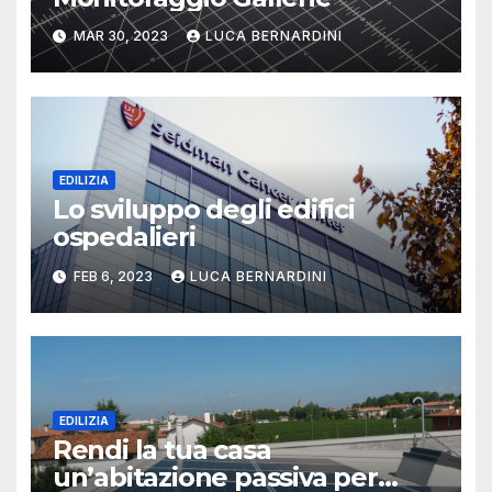
MAR 30, 2023
LUCA BERNARDINI
EDILIZIA
Lo sviluppo degli edifici
ospedalieri
FEB 6, 2023
LUCA BERNARDINI
EDILIZIA
Rendi la tua casa
un’abitazione passiva per