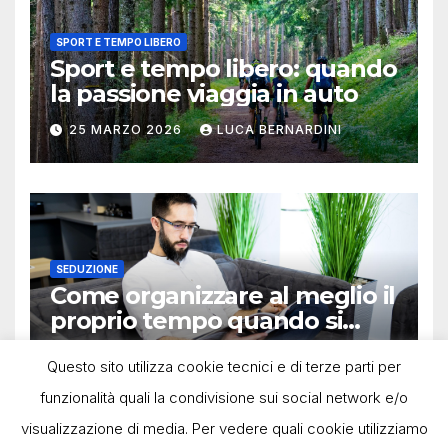
SPORT E TEMPO LIBERO
Sport e tempo libero: quando
la passione viaggia in auto
25 MARZO 2026
LUCA BERNARDINI
SEDUZIONE
Come organizzare al meglio il
proprio tempo quando si
lavora in autonomia
13 OTTOBRE 2025
LUCA BERNARDINI
Questo sito utilizza cookie tecnici e di terze parti per
funzionalità quali la condivisione sui social network e/o
visualizzazione di media. Per vedere quali cookie utilizziamo