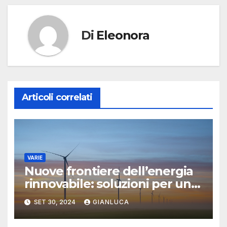
Di
Eleonora
Articoli correlati
VARIE
Nuove frontiere dell’energia
rinnovabile: soluzioni per un
mondo più verde
SET 30, 2024
GIANLUCA