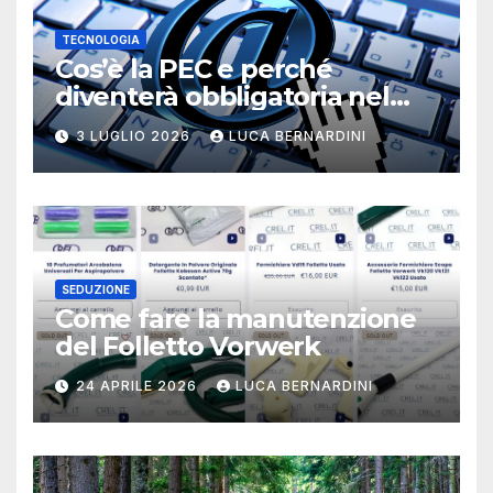
TECNOLOGIA
Cos’è la PEC e perché
diventerà obbligatoria nel
2026?
3 LUGLIO 2026
LUCA BERNARDINI
SEDUZIONE
Come fare la manutenzione
del Folletto Vorwerk
24 APRILE 2026
LUCA BERNARDINI