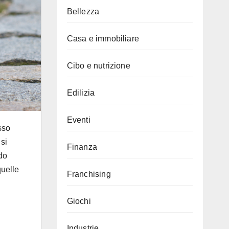
Bellezza
Casa e immobiliare
Cibo e nutrizione
Edilizia
Eventi
sso
si
Finanza
odo
quelle
Franchising
Giochi
Industrie