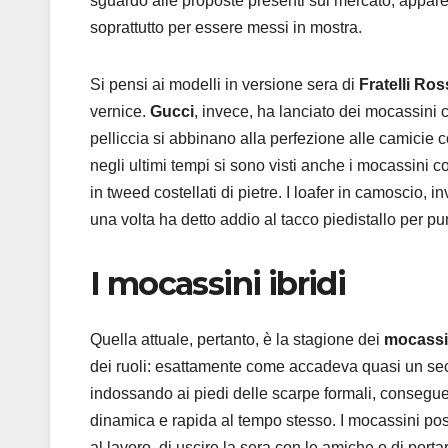
sguardo alle proposte presenti sul mercato, appare
soprattutto per essere messi in mostra.
Si pensi ai modelli in versione sera di
Fratelli Ros
vernice.
Gucci
, invece, ha lanciato dei mocassini c
pelliccia si abbinano alla perfezione alle camicie c
negli ultimi tempi si sono visti anche i mocassini co
in tweed costellati di pietre. I loafer in camoscio
una volta ha detto addio al tacco piedistallo per p
I mocassini ibridi
Quella attuale, pertanto, è la stagione dei
mocassin
dei ruoli: esattamente come accadeva quasi un secol
indossando ai piedi delle scarpe formali, conseguen
dinamica e rapida al tempo stesso. I mocassini posso
al lavoro, di uscire la sera con le amiche o di por