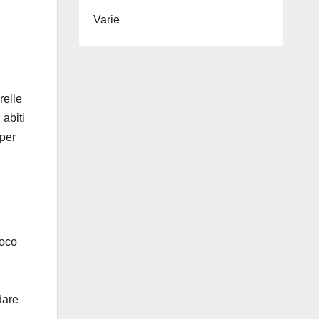
Varie
relle
 abiti
 per
ioco
dare