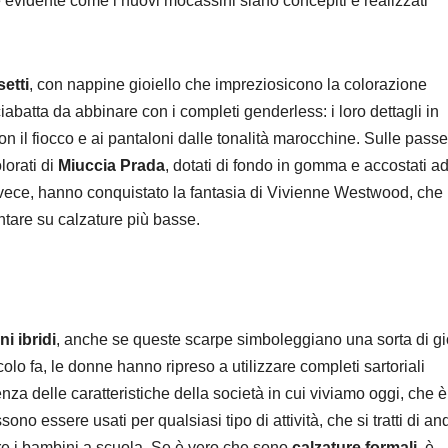
 evidente come i nuovi mocassini siano concepiti e realizzati
setti
, con nappine gioiello che impreziosicono la colorazione
iabatta da abbinare con i completi genderless: i loro dettagli in
on il fiocco e ai pantaloni dalle tonalità marocchine. Sulle passe
lorati di
Miuccia Prada
, dotati di fondo in gomma e accostati ad
, invece, hanno conquistato la fantasia di Vivienne Westwood, che
untare su calzature più basse.
i ibridi
, anche se queste scarpe simboleggiano una sorta di g
o fa, le donne hanno ripreso a utilizzare completi sartoriali
za delle caratteristiche della società in cui viviamo oggi, che è
no essere usati per qualsiasi tipo di attività, che si tratti di an
tare i bambini a scuola. Se è vero che sono
calzature formali
, è