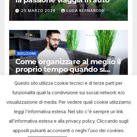
25 MARZO 2026
LUCA BERNARDINI
SEDUZIONE
Come organizzare al meglio il
proprio tempo quando si
lavora in autonomia
13 OTTOBRE 2025
LUCA BERNARDINI
Questo sito utilizza cookie tecnici e di terze parti per
funzionalità quali la condivisione sui social network e/o
visualizzazione di media. Per vedere quali cookie utilizziamo
leggi l'informativa estesa. Nel sito c'è sempre un link
all'informativa estesa e alla privacy policy. Cliccando sugli
appositi pulsanti acconsenti o neghi l'uso dei cookies.