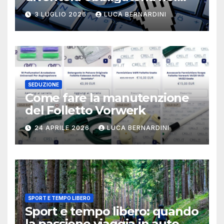
2026?
3 LUGLIO 2026
LUCA BERNARDINI
SEDUZIONE
Come fare la manutenzione
del Folletto Vorwerk
24 APRILE 2026
LUCA BERNARDINI
SPORT E TEMPO LIBERO
Sport e tempo libero: quando
la passione viaggia in auto