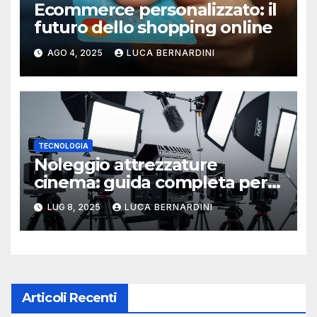
Ecommerce personalizzato: il
futuro dello shopping online
AGO 4, 2025
LUCA BERNARDINI
TECNOLOGIA
Noleggio attrezzature
cinema: guida completa per
una produzione di qualità
LUG 8, 2025
LUCA BERNARDINI
Articoli Recenti