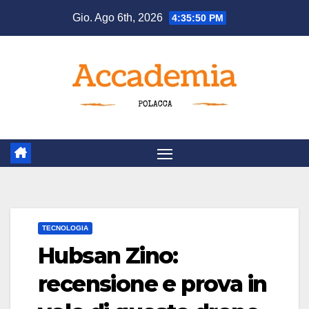
Salta
Gio. Ago 6th, 2026
4:35:50 PM
al
contenuto
TECNOLOGIA
Hubsan Zino:
recensione e prova in