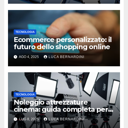
TECNOLOGIA
Ecommerce personalizzato: il
futuro dello shopping online
AGO 4, 2025
LUCA BERNARDINI
TECNOLOGIA
Noleggio attrezzature
cinema: guida completa per
una produzione di qualità
LUG 8, 2025
LUCA BERNARDINI