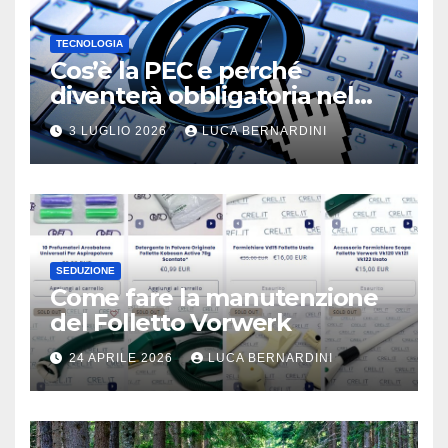
TECNOLOGIA
Cos’è la PEC e perché
diventerà obbligatoria nel
2026?
3 LUGLIO 2026
LUCA BERNARDINI
SEDUZIONE
Come fare la manutenzione
del Folletto Vorwerk
24 APRILE 2026
LUCA BERNARDINI