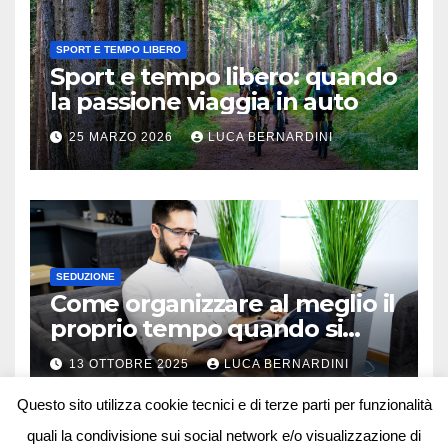
SPORT E TEMPO LIBERO
Sport e tempo libero: quando
la passione viaggia in auto
25 MARZO 2026
LUCA BERNARDINI
SEDUZIONE
Come organizzare al meglio il
proprio tempo quando si
lavora in autonomia
13 OTTOBRE 2025
LUCA BERNARDINI
Questo sito utilizza cookie tecnici e di terze parti per funzionalità
quali la condivisione sui social network e/o visualizzazione di