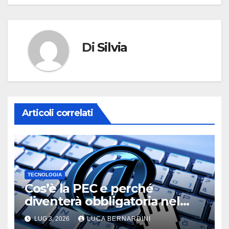
Di
Silvia
Articoli correlati
TECNOLOGIA
Cos’è la PEC e perché
diventerà obbligatoria nel
2026?
LUG 3, 2026
LUCA BERNARDINI