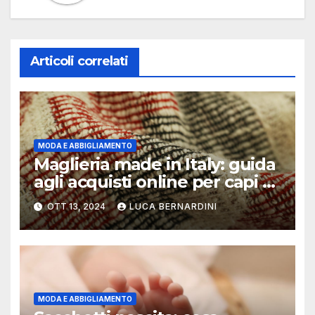
Articoli correlati
MODA E ABBIGLIAMENTO
Maglieria made in Italy: guida
agli acquisti online per capi di
alta qualità
OTT 13, 2024
LUCA BERNARDINI
MODA E ABBIGLIAMENTO