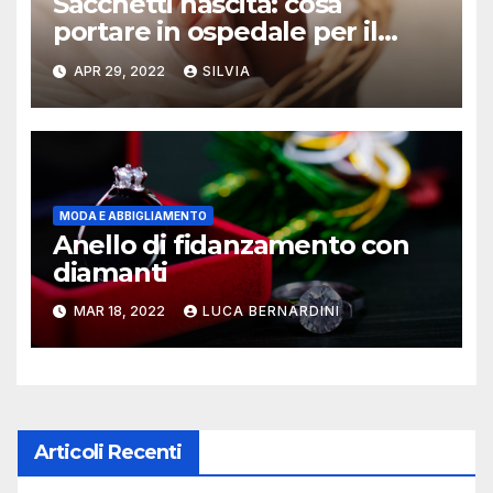
Sacchetti nascita: cosa
portare in ospedale per il
primo cambio?
APR 29, 2022
SILVIA
MODA E ABBIGLIAMENTO
Anello di fidanzamento con
diamanti
MAR 18, 2022
LUCA BERNARDINI
Articoli Recenti