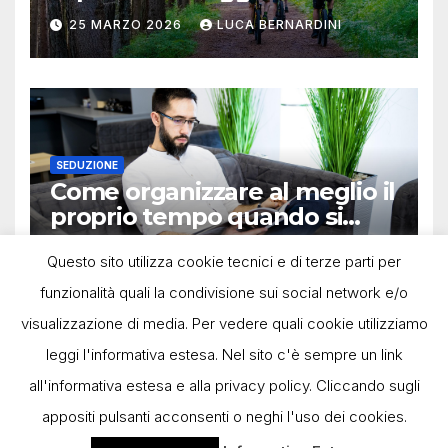
25 MARZO 2026
LUCA BERNARDINI
SEDUZIONE
Come organizzare al meglio il
proprio tempo quando si
lavora in autonomia
13 OTTOBRE 2025
LUCA BERNARDINI
Questo sito utilizza cookie tecnici e di terze parti per
funzionalità quali la condivisione sui social network e/o
visualizzazione di media. Per vedere quali cookie utilizziamo
leggi l'informativa estesa. Nel sito c'è sempre un link
all'informativa estesa e alla privacy policy. Cliccando sugli
appositi pulsanti acconsenti o neghi l'uso dei cookies.
Powered by Deegita.com |
-
Privacy Policy
Cookie Policy