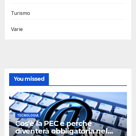
Turismo
Varie
You missed
TECNOLOGIA
Cos’è la PEC e perché
diventerà obbligatoria nel