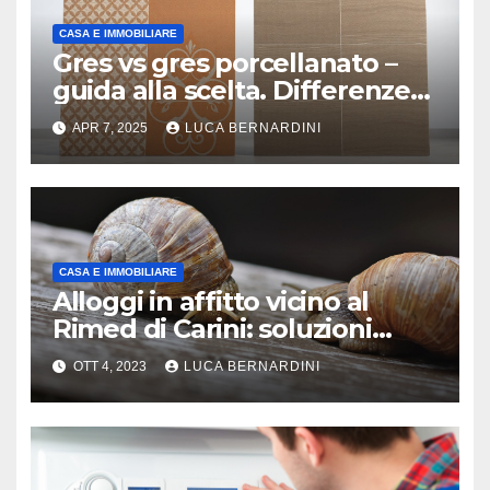
CASA E IMMOBILIARE
Gres vs gres porcellanato –
guida alla scelta. Differenze
tra gres e gres porcellanato
APR 7, 2025
LUCA BERNARDINI
per trovare il materiale ideale
per pavimenti e rivestimenti
di casa
CASA E IMMOBILIARE
Alloggi in affitto vicino al
Rimed di Carini: soluzioni
abitative per familiari e
OTT 4, 2023
LUCA BERNARDINI
personale sanitario