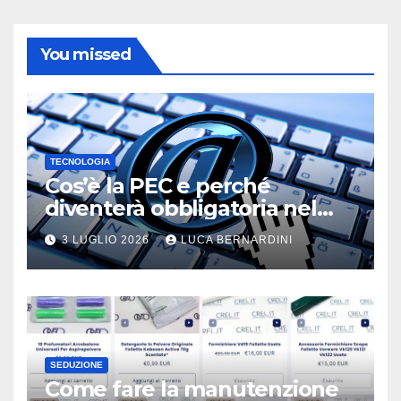
You missed
TECNOLOGIA
Cos’è la PEC e perché
diventerà obbligatoria nel
2026?
3 LUGLIO 2026
LUCA BERNARDINI
SEDUZIONE
Come fare la manutenzione