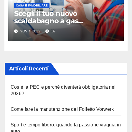
CASA E IMMOBILIARE
Scegli il tuo nuovo
scaldabagno a gas
comodamente da casa
NOV 7, 2022
FA
Articoli Recenti
Cos’è la PEC e perché diventerà obbligatoria nel
2026?
Come fare la manutenzione del Folletto Vorwerk
Sport e tempo libero: quando la passione viaggia in
auto