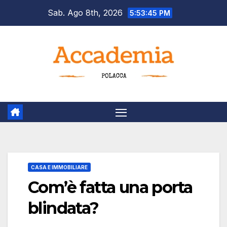
Salta
Sab. Ago 8th, 2026
5:53:46 PM
al
contenuto
CASA E IMMOBILIARE
Com’è fatta una porta
blindata?