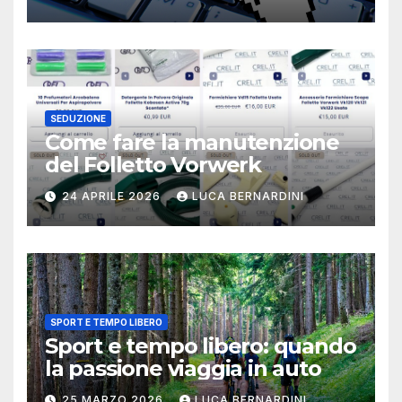
SEDUZIONE
Come fare la manutenzione
del Folletto Vorwerk
24 APRILE 2026
LUCA BERNARDINI
SPORT E TEMPO LIBERO
Sport e tempo libero: quando
la passione viaggia in auto
25 MARZO 2026
LUCA BERNARDINI