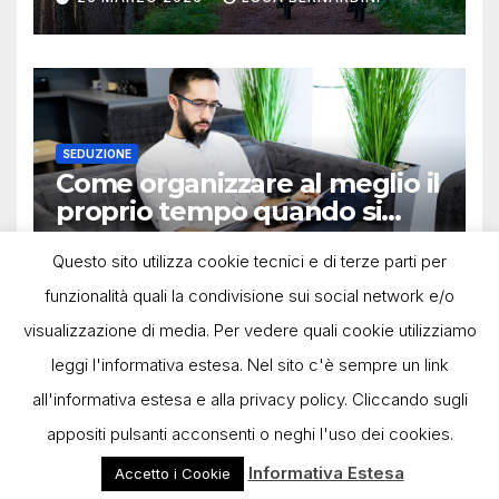
SEDUZIONE
Come organizzare al meglio il
proprio tempo quando si
lavora in autonomia
13 OTTOBRE 2025
LUCA BERNARDINI
Questo sito utilizza cookie tecnici e di terze parti per
funzionalità quali la condivisione sui social network e/o
visualizzazione di media. Per vedere quali cookie utilizziamo
leggi l'informativa estesa. Nel sito c'è sempre un link
all'informativa estesa e alla privacy policy. Cliccando sugli
appositi pulsanti acconsenti o neghi l'uso dei cookies.
Powered by Deegita.com |
-
Privacy Policy
Cookie Policy
Informativa Estesa
Accetto i Cookie