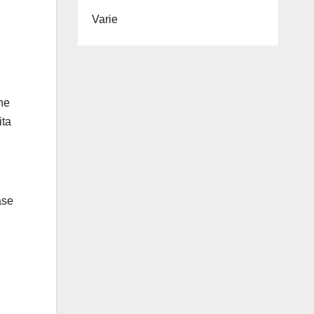
Varie
one
ita
ase