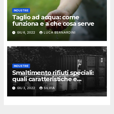
INDUSTRIE
Taglio ad acqua: come
funziona e a che cosa serve
GIU 6, 2022
LUCA BERNARDINI
INDUSTRIE
Smaltimento rifiuti speciali:
quali caratteristiche e
certificazioni deve avere
GIU 3, 2022
SILVIA
l’azienda