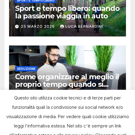
SPORT E TEMPO LIBERO
Sport e tempo libero: quando
la passione viaggia in auto
25 MARZO 2026
LUCA BERNARDINI
SEDUZIONE
Come organizzare al meglio il
proprio tempo quando si
lavora in autonomia
13 OTTOBRE 2025
LUCA BERNARDINI
Questo sito utilizza cookie tecnici e di terze parti per
funzionalità quali la condivisione sui social network e/o
visualizzazione di media. Per vedere quali cookie utilizziamo
leggi l'informativa estesa. Nel sito c'è sempre un link