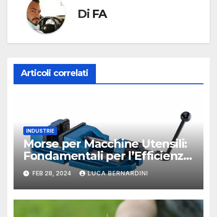
Di
FA
Articoli correlati
INDUSTRIE
Morse per Macchine Utensili:
Fondamentali per l’Efficienza
e la Precisione
FEB 28, 2024
LUCA BERNARDINI