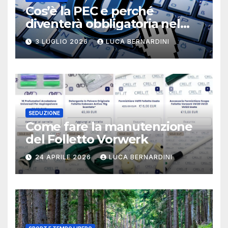
Cos’è la PEC e perché
diventerà obbligatoria nel
2026?
3 LUGLIO 2026
LUCA BERNARDINI
SEDUZIONE
Come fare la manutenzione
del Folletto Vorwerk
24 APRILE 2026
LUCA BERNARDINI