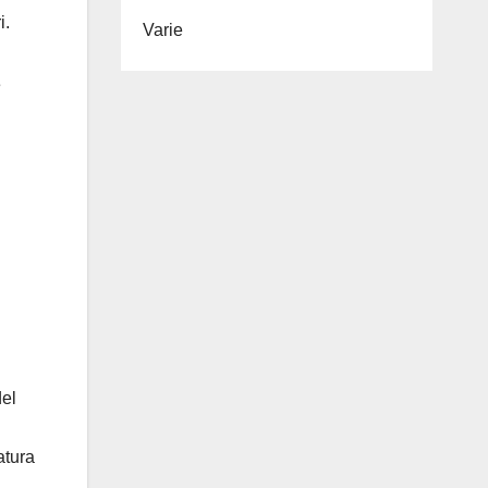
i.
Varie
e
del
atura