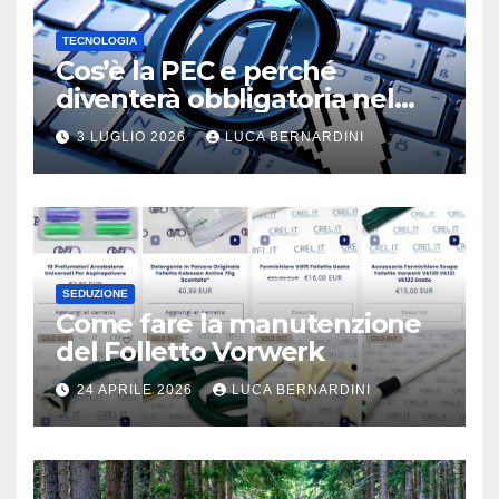
TECNOLOGIA
Cos’è la PEC e perché
diventerà obbligatoria nel
2026?
3 LUGLIO 2026
LUCA BERNARDINI
SEDUZIONE
Come fare la manutenzione
del Folletto Vorwerk
24 APRILE 2026
LUCA BERNARDINI