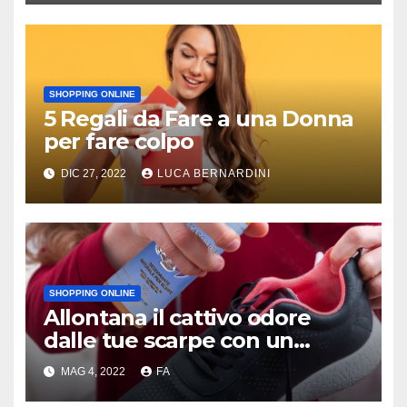
SHOPPING ONLINE
5 Regali da Fare a una Donna
per fare colpo
DIC 27, 2022
LUCA BERNARDINI
SHOPPING ONLINE
Allontana il cattivo odore
dalle tue scarpe con un
deodorante naturale
MAG 4, 2022
FA