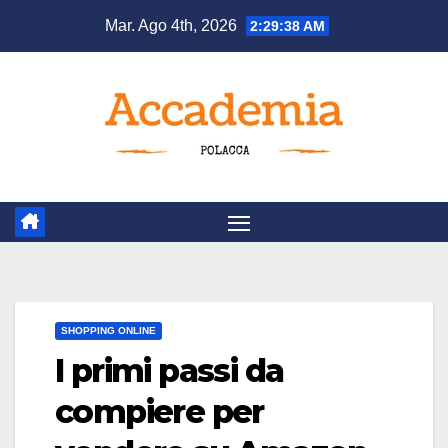
Salta
Mar. Ago 4th, 2026
2:29:38 AM
al
contenuto
SHOPPING ONLINE
I primi passi da
compiere per