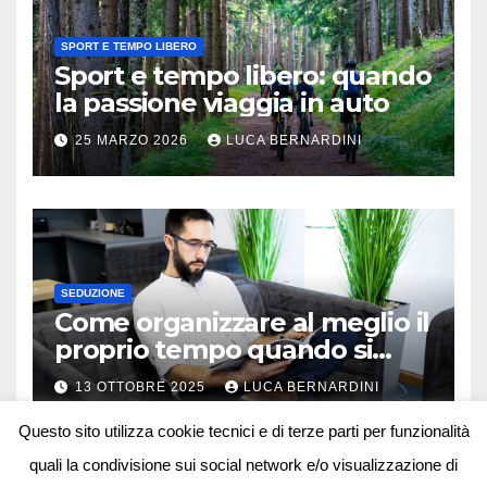
SPORT E TEMPO LIBERO
Sport e tempo libero: quando
la passione viaggia in auto
25 MARZO 2026
LUCA BERNARDINI
SEDUZIONE
Come organizzare al meglio il
proprio tempo quando si
lavora in autonomia
13 OTTOBRE 2025
LUCA BERNARDINI
Questo sito utilizza cookie tecnici e di terze parti per funzionalità
quali la condivisione sui social network e/o visualizzazione di