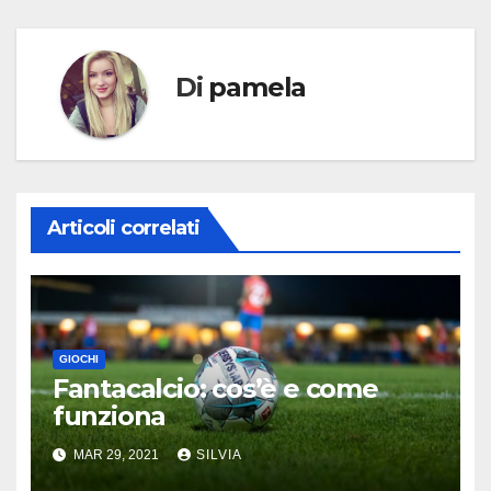
Di
pamela
Articoli correlati
GIOCHI
Fantacalcio: cos’è e come
funziona
MAR 29, 2021
SILVIA