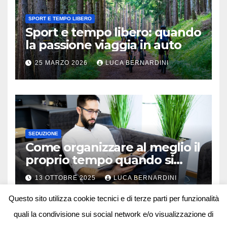
SPORT E TEMPO LIBERO
Sport e tempo libero: quando
la passione viaggia in auto
25 MARZO 2026
LUCA BERNARDINI
SEDUZIONE
Come organizzare al meglio il
proprio tempo quando si
lavora in autonomia
13 OTTOBRE 2025
LUCA BERNARDINI
Questo sito utilizza cookie tecnici e di terze parti per funzionalità
quali la condivisione sui social network e/o visualizzazione di