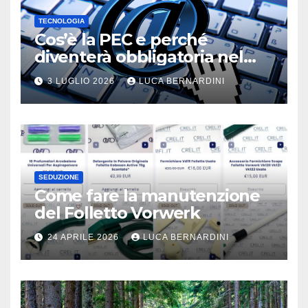
TECNOLOGIA
Cos’è la PEC e perché
diventerà obbligatoria nel
2026?
3 LUGLIO 2026
LUCA BERNARDINI
SEDUZIONE
Come fare la manutenzione
del Folletto Vorwerk
24 APRILE 2026
LUCA BERNARDINI