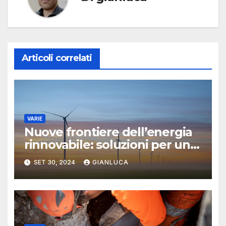
Articoli correlati
VARIE
Nuove frontiere dell’energia
rinnovabile: soluzioni per un
mondo più verde
SET 30, 2024
GIANLUCA