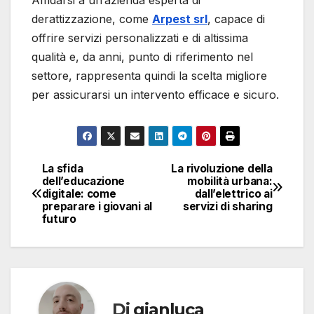
derattizzazione, come
Arpest srl
, capace di
offrire servizi personalizzati e di altissima
qualità e, da anni, punto di riferimento nel
settore, rappresenta quindi la scelta migliore
per assicurarsi un intervento efficace e sicuro.
La sfida
La rivoluzione della
Navigazione
dell’educazione
mobilità urbana:
digitale: come
dall’elettrico ai
articoli
preparare i giovani al
servizi di sharing
futuro
Di
gianluca