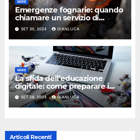
VARIE
Emergenze fognarie: quando
chiamare un servizio di
autospurgo per risolvere il
SET 30, 2024
GIANLUCA
problema
VARIE
La sfida dell’educazione
digitale: come preparare i
giovani al futuro
SET 28, 2024
GIANLUCA
Articoli Recenti