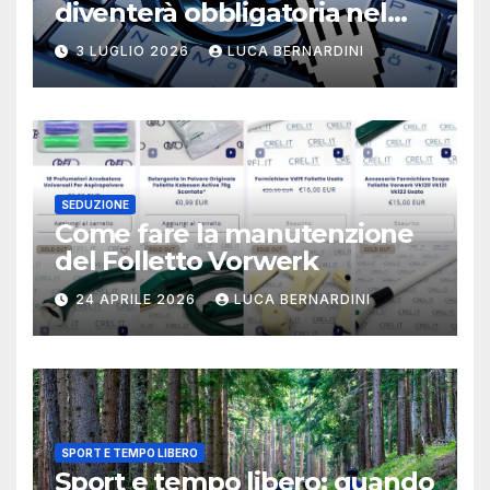
diventerà obbligatoria nel
2026?
3 LUGLIO 2026
LUCA BERNARDINI
SEDUZIONE
Come fare la manutenzione
del Folletto Vorwerk
24 APRILE 2026
LUCA BERNARDINI
SPORT E TEMPO LIBERO
Sport e tempo libero: quando