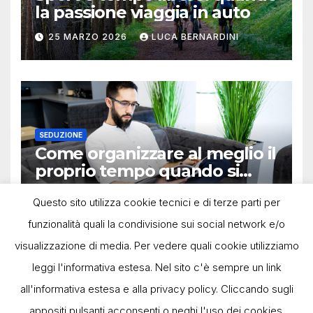
la passione viaggia in auto
25 MARZO 2026
LUCA BERNARDINI
SEDUZIONE
Come organizzare al meglio il
proprio tempo quando si
lavora in autonomia
13 OTTOBRE 2025
LUCA BERNARDINI
Questo sito utilizza cookie tecnici e di terze parti per
funzionalità quali la condivisione sui social network e/o
visualizzazione di media. Per vedere quali cookie utilizziamo
leggi l'informativa estesa. Nel sito c'è sempre un link
all'informativa estesa e alla privacy policy. Cliccando sugli
appositi pulsanti acconsenti o neghi l'uso dei cookies.