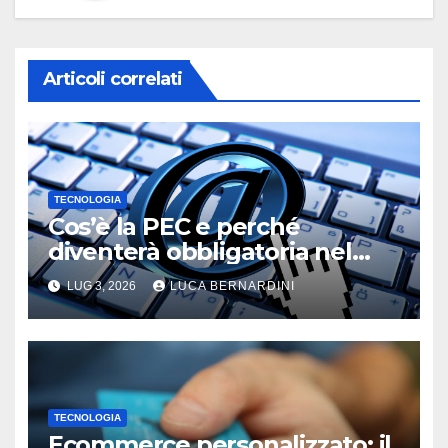
Articoli correlati
TECNOLOGIA
Cos’è la PEC e perché
diventerà obbligatoria nel
2026?
LUG 3, 2026
LUCA BERNARDINI
TECNOLOGIA
Ecommerce personalizzato: il