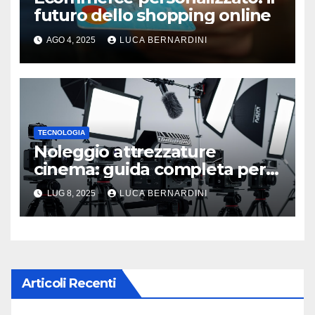
futuro dello shopping online
AGO 4, 2025
LUCA BERNARDINI
TECNOLOGIA
Noleggio attrezzature
cinema: guida completa per
una produzione di qualità
LUG 8, 2025
LUCA BERNARDINI
Articoli Recenti