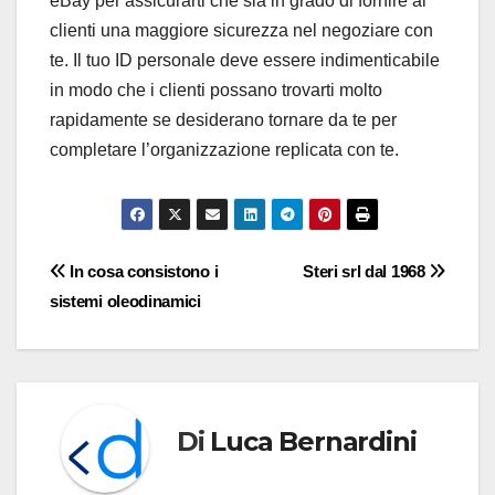
eBay per assicurarti che sia in grado di fornire ai
clienti una maggiore sicurezza nel negoziare con
te. Il tuo ID personale deve essere indimenticabile
in modo che i clienti possano trovarti molto
rapidamente se desiderano tornare da te per
completare l’organizzazione replicata con te.
Navigazione
In cosa consistono i
Steri srl dal 1968
sistemi oleodinamici
articoli
Di
Luca Bernardini