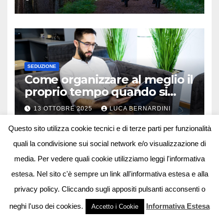
SEDUZIONE
Come organizzare al meglio il
proprio tempo quando si
lavora in autonomia
13 OTTOBRE 2025
LUCA BERNARDINI
Questo sito utilizza cookie tecnici e di terze parti per funzionalità
quali la condivisione sui social network e/o visualizzazione di
media. Per vedere quali cookie utilizziamo leggi l'informativa
estesa. Nel sito c'è sempre un link all'informativa estesa e alla
privacy policy. Cliccando sugli appositi pulsanti acconsenti o
Powered by Deegita.com |
-
Privacy Policy
Cookie Policy
neghi l'uso dei cookies.
Informativa Estesa
Accetto i Cookie