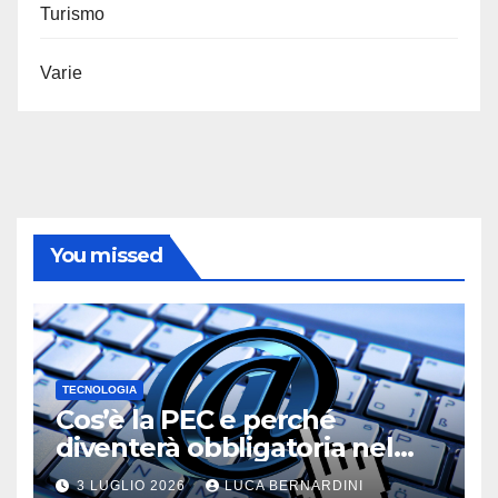
Turismo
Varie
You missed
TECNOLOGIA
Cos’è la PEC e perché
diventerà obbligatoria nel
2026?
3 LUGLIO 2026
LUCA BERNARDINI