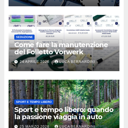
SEDUZIONE
Come fare la manutenzione
del Folletto Vorwerk
24 APRILE 2026
LUCA BERNARDINI
SPORT E TEMPO LIBERO
Sport e tempo libero: quando
la passione viaggia in auto
25 MARZO 2026
LUCA BERNARDINI