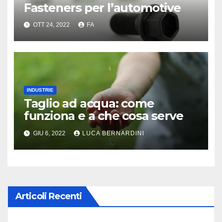
Fasteners per l’automotive
OTT 24, 2022
FA
INDUSTRIE
Taglio ad acqua: come
funziona e a che cosa serve
GIU 6, 2022
LUCA BERNARDINI
Articoli Recenti