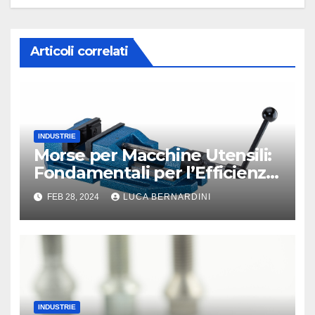
Articoli correlati
INDUSTRIE
Morse per Macchine Utensili:
Fondamentali per l’Efficienza
e la Precisione
FEB 28, 2024
LUCA BERNARDINI
INDUSTRIE