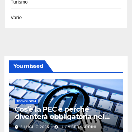
Turismo
Varie
You missed
TECNOLOGIA
Cos’è la PEC e perché
diventerà obbligatoria nel
2026?
3 LUGLIO 2026
LUCA BERNARDINI