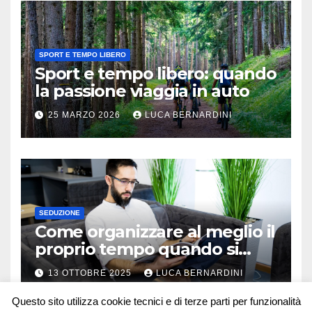
SPORT E TEMPO LIBERO
Sport e tempo libero: quando
la passione viaggia in auto
25 MARZO 2026
LUCA BERNARDINI
SEDUZIONE
Come organizzare al meglio il
proprio tempo quando si
lavora in autonomia
13 OTTOBRE 2025
LUCA BERNARDINI
Questo sito utilizza cookie tecnici e di terze parti per funzionalità