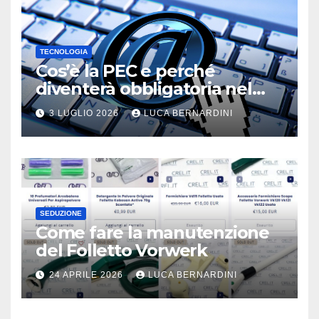
TECNOLOGIA
Cos’è la PEC e perché
diventerà obbligatoria nel
2026?
3 LUGLIO 2026
LUCA BERNARDINI
SEDUZIONE
Come fare la manutenzione
del Folletto Vorwerk
24 APRILE 2026
LUCA BERNARDINI