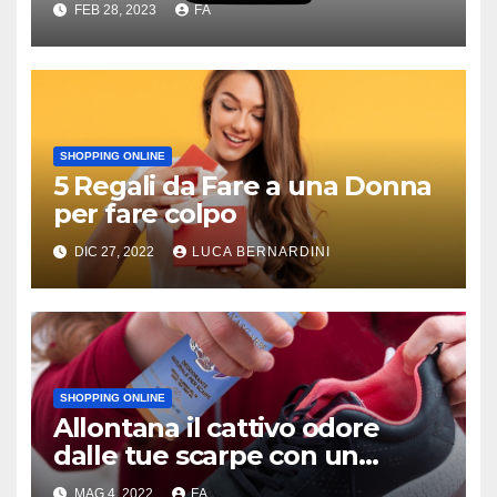
FEB 28, 2023
FA
SHOPPING ONLINE
5 Regali da Fare a una Donna
per fare colpo
DIC 27, 2022
LUCA BERNARDINI
SHOPPING ONLINE
Allontana il cattivo odore
dalle tue scarpe con un
deodorante naturale
MAG 4, 2022
FA