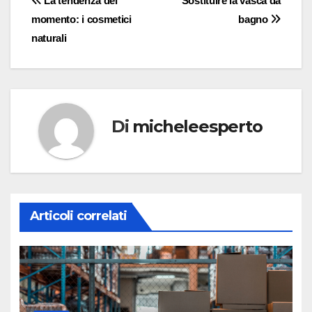
Navigazione
La tendenza del
Sostituire la vasca da
momento: i cosmetici
bagno
articoli
naturali
Di
micheleesperto
Articoli correlati