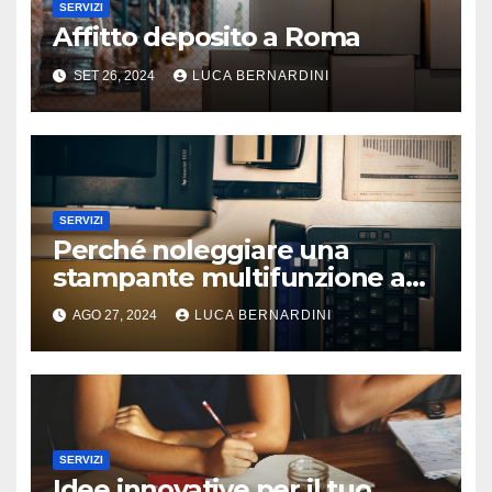
SERVIZI
Affitto deposito a Roma
SET 26, 2024
LUCA BERNARDINI
SERVIZI
Perché noleggiare una
stampante multifunzione a
Roma?
AGO 27, 2024
LUCA BERNARDINI
SERVIZI
Idee innovative per il tuo