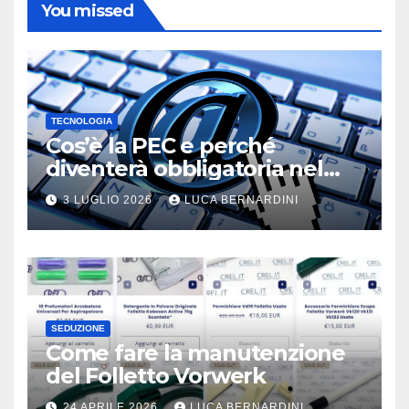
You missed
TECNOLOGIA
Cos’è la PEC e perché
diventerà obbligatoria nel
2026?
3 LUGLIO 2026
LUCA BERNARDINI
SEDUZIONE
Come fare la manutenzione
del Folletto Vorwerk
24 APRILE 2026
LUCA BERNARDINI