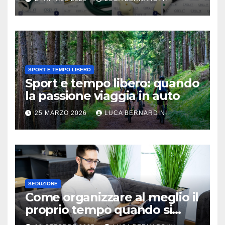
SPORT E TEMPO LIBERO
Sport e tempo libero: quando
la passione viaggia in auto
25 MARZO 2026
LUCA BERNARDINI
SEDUZIONE
Come organizzare al meglio il
proprio tempo quando si
lavora in autonomia