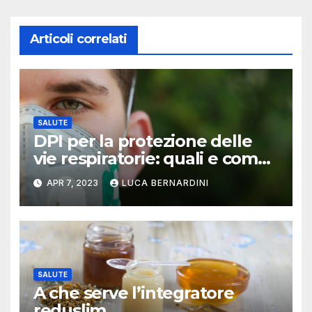
Articoli correlati
SALUTE
DPI per la protezione delle
vie respiratorie: quali e come
usarli
APR 7, 2023
LUCA BERNARDINI
SALUTE
A che serve l’integratore
reduslim