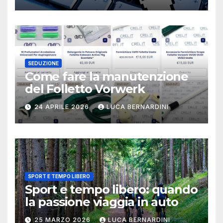
SEDUZIONE
Come fare la manutenzione
del Folletto Vorwerk
24 APRILE 2026
LUCA BERNARDINI
SPORT E TEMPO LIBERO
Sport e tempo libero: quando
la passione viaggia in auto
25 MARZO 2026
LUCA BERNARDINI