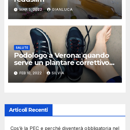
MAR 5, 2022
GIANLUCA
SALUTE
Podologo a Verona: quando
serve un plantare correttivo
per il piede piatto
FEB 10, 2022
SILVIA
Articoli Recenti
Cos’è la PEC e perché diventerà obbligatoria nel