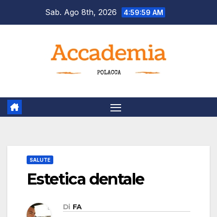
Salta
Sab. Ago 8th, 2026
5:00:00 AM
al
contenuto
SALUTE
Estetica dentale
Di
FA