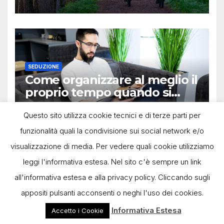
SEDUZIONE
Come organizzare al meglio il
proprio tempo quando si
lavora in autonomia
13 OTTOBRE 2025
LUCA BERNARDINI
Questo sito utilizza cookie tecnici e di terze parti per
funzionalità quali la condivisione sui social network e/o
visualizzazione di media. Per vedere quali cookie utilizziamo
leggi l'informativa estesa. Nel sito c'è sempre un link
all'informativa estesa e alla privacy policy. Cliccando sugli
appositi pulsanti acconsenti o neghi l'uso dei cookies.
Powered by Deegita.com |
-
Privacy Policy
Cookie Policy
Informativa Estesa
Accetto i Cookie