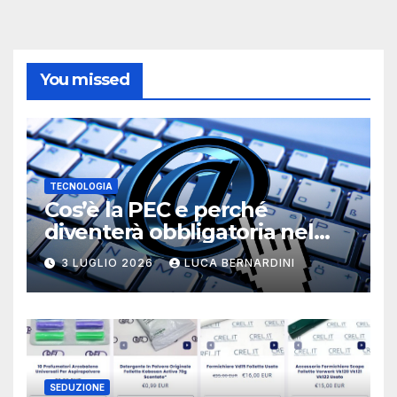
You missed
TECNOLOGIA
Cos’è la PEC e perché
diventerà obbligatoria nel
2026?
3 LUGLIO 2026
LUCA BERNARDINI
SEDUZIONE