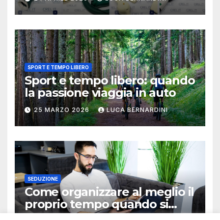
SPORT E TEMPO LIBERO
Sport e tempo libero: quando
la passione viaggia in auto
25 MARZO 2026
LUCA BERNARDINI
SEDUZIONE
Come organizzare al meglio il
proprio tempo quando si
lavora in autonomia