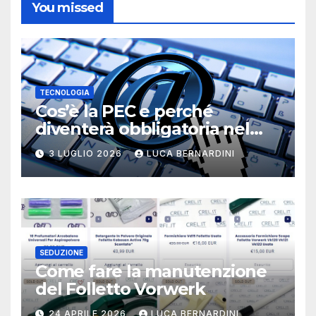
You missed
TECNOLOGIA
Cos’è la PEC e perché
diventerà obbligatoria nel
2026?
3 LUGLIO 2026
LUCA BERNARDINI
SEDUZIONE
Come fare la manutenzione
del Folletto Vorwerk
24 APRILE 2026
LUCA BERNARDINI