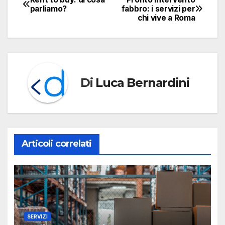
Navigazione
parliamo?
fabbro: i servizi per
chi vive a Roma
articoli
Di
Luca Bernardini
Articoli correlati
SERVIZI