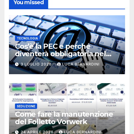
You missed
TECNOLOGIA
Cos’è la PEC e perché
diventerà obbligatoria nel
2026?
3 LUGLIO 2026
LUCA BERNARDINI
SEDUZIONE
Come fare la manutenzione
del Folletto Vorwerk
24 APRILE 2026
LUCA BERNARDINI