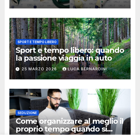
SPORT E TEMPO LIBERO
Sport e tempo libero: quando
la passione viaggia in auto
25 MARZO 2026
LUCA BERNARDINI
SEDUZIONE
Come organizzare al meglio il
proprio tempo quando si
lavora in autonomia
13 OTTOBRE 2025
LUCA BERNARDINI