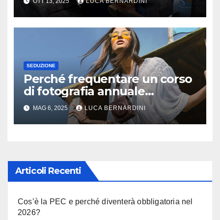
OTT 13, 2025
LUCA BERNARDINI
SEDUZIONE
Perché frequentare un corso
di fotografia annuale
certificato: 5 buoni motivi
MAG 6, 2025
LUCA BERNARDINI
Articoli Recenti
Cos’è la PEC e perché diventerà obbligatoria nel
2026?