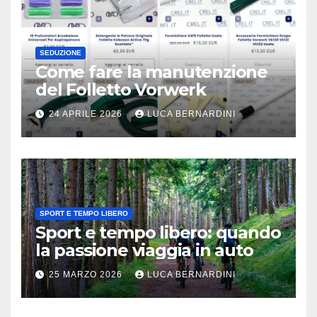
SEDUZIONE
Come fare la manutenzione
del Folletto Vorwerk
24 APRILE 2026
LUCA BERNARDINI
SPORT E TEMPO LIBERO
Sport e tempo libero: quando
la passione viaggia in auto
25 MARZO 2026
LUCA BERNARDINI