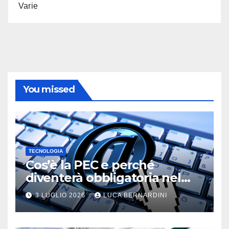
Varie
You missed
TECNOLOGIA
Cos’è la PEC e perché
diventerà obbligatoria nel
2026?
3 LUGLIO 2026
LUCA BERNARDINI